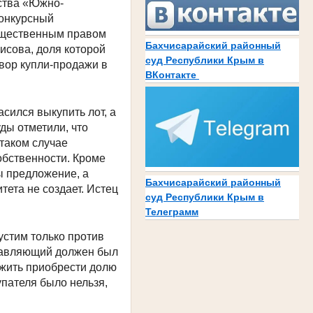
тства «Южно-
Конкурсный
ущественным правом
Бахчисарайский районный
исова, доля которой
суд Республики Крым в
вор купли-продажи в
ВКонтакте
сился выкупить лот, а
ды отметили, что
таком случае
обственности. Кроме
ы предложение, а
Бахчисарайский районный
ета не создает. Истец
суд Республики Крым в
Телеграмм
устим только против
правляющий должен был
ожить приобрести долю
пателя было нельзя,