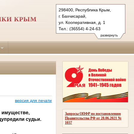
298400, Республика Крым,
г. Бахчисарай,
ИКИ КРЫМ
ул. Кооперативная, д. 1
Тел.: (36554) 4-24-63
bahchisarai.krm@sudrf.ru
развернуть
версия для печати
 имуществе,
Запросы ОПФР по постановлению
Правительства РФ от 28.06.2021 №
дупредили судьи.
1037