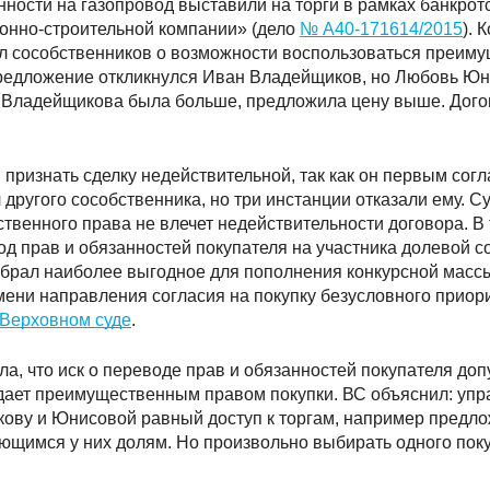
нности на газопровод выставили на торги в рамках банкро
онно-строительной компании» (дело
№ А40-171614/2015
). 
л сособственников о возможности воспользоваться преим
редложение откликнулся Иван Владейщиков, но Любовь Юн
 Владейщикова была больше, предложила цену выше. Дого
.
ризнать сделку недействительной, так как он первым согла
другого сособственника, но три инстанции отказали ему. Су
венного права не влечет недействительности договора. В 
д прав и обязанностей покупателя на участника долевой с
брал наиболее выгодное для пополнения конкурсной масс
ени направления согласия на покупку безусловного приорит
Верховном суде
.
а, что иск о переводе прав и обязанностей покупателя доп
адает преимущественным правом покупки. ВС объяснил: у
ову и Юнисовой равный доступ к торгам, например предл
щимся у них долям. Но произвольно выбирать одного поку