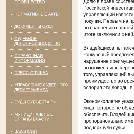
Долю в праве собстве
СООБЩЕСТВО
Российской инвестици
НОРМАТИВНЫЕ АКТЫ
управляющий извести
покупки. Первым на п
ДОКУМЕНТЫ СУДА
по сравнению с долей
итоге заключили с ней
СУДЕБНОЕ
ДЕЛОПРОИЗВОДСТВО
Владейщиков пытался п
конкурсный предпочел 
СПРАВОЧНАЯ
ИНФОРМАЦИЯ
нарушение преимущест
возможен лишь перево
ПРЕСС-СЛУЖБА
того, управляющий вы
преимущество во врем
УПРАВЛЕНИЕ СУДЕБНОГО
оспорил эти доводы в
ДЕПАРТАМЕНТА
Экономколлегия указал
СУДЫ СУБЪЕКТА РФ
лица, которое не обл
МУНИЦИПАЛЬНЫЕ
обеспечить Владейщик
ОРГАНЫ ВЛАСТИ
пропорционально имею
подчеркнули судьи.
ВАКАНСИИ